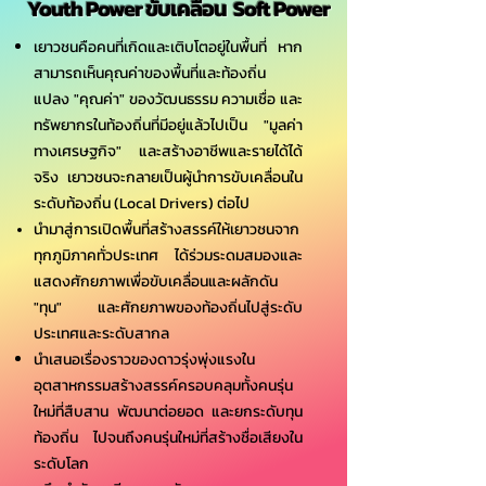
Youth Power ขับเคลื่อน Soft Power
เยาวชนคือคนที่เกิดและเติบโตอยู่ในพื้นที่ หาก
สามารถเห็นคุณค่าของพื้นที่และท้องถิ่น
แปลง "คุณค่า" ของวัฒนธรรม ความเชื่อ และ
ทรัพยากรในท้องถิ่นที่มีอยู่แล้วไปเป็น "มูลค่า
ทางเศรษฐกิจ" และสร้างอาชีพและรายได้ได้
จริง เยาวชนจะกลายเป็นผู้นำการขับเคลื่อนใน
ระดับท้องถิ่น (Local Drivers) ต่อไป
นำมาสู่การเปิดพื้นที่สร้างสรรค์ให้เยาวชนจาก
ทุกภูมิภาคทั่ว
ประเทศ ได้ร่วมระดมสมองและ
แสดงศักยภาพเพื่อขับเคลื่อนและผลักดัน
"ทุน" และศักยภาพของท้องถิ่นไปสู่ระดับ
ประเทศและระดับสากล
นำเสนอเรื่องราวของดาวรุ่งพุ่งแรงใน
อุตสาหกรรมสร้างสรรค์ครอบคลุมทั้งคนรุ่น
ใหม่ที่สืบสาน พัฒนาต่อยอด และยกระดับทุน
ท้องถิ่น ไปจนถึงคนรุ่นใหม่ที่สร้างชื่อเสียงใน
ระดับโลก