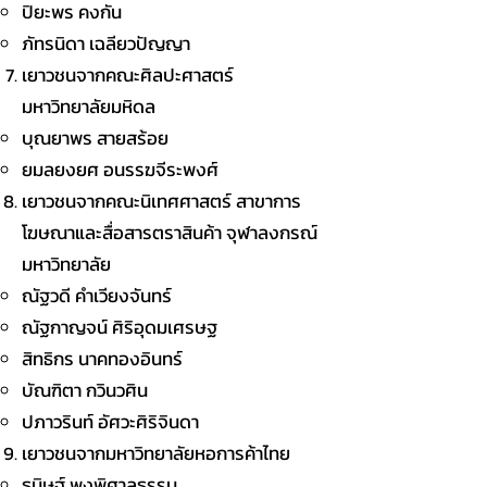
ปิยะพร คงกัน
ภัทรนิดา เฉลียวปัญญา
เยาวชนจากคณะศิลปะศาสตร์
มหาวิทยาลัยมหิดล
บุณยาพร สายสร้อย
ยมลยงยศ อนรรฆจีระพงศ์
เยาวชนจากคณะนิเทศศาสตร์ สาขาการ
โฆษณาและสื่อสารตราสินค้า จุฬาลงกรณ์
มหาวิทยาลัย
ณัฐวดี คําเวียงจันทร์
ณัฐกาญจน์ ศิริอุดมเศรษฐ
สิทธิกร นาคทองอินทร์
บัณฑิตา กวินวศิน
ปภาวรินท์ อัศวะศิริจินดา
เยาวชนจากมหาวิทยาลัยหอการค้าไทย
ธนิษฐ์ พงพิศาลธรรม