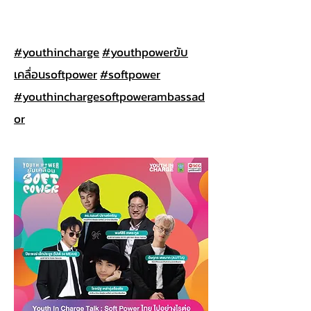
#youthincharge
#youthpowerขับ
เคลื่อนsoftpower
#softpower
#youthinchargesoftpowerambassad
or